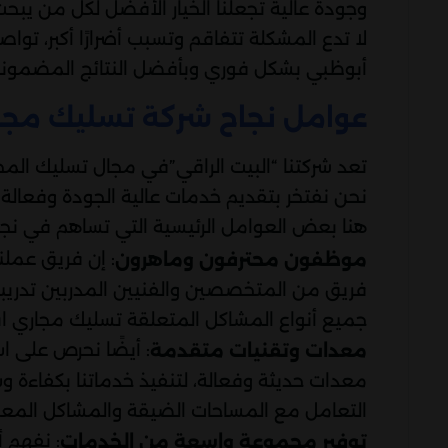
وجودة عالية تجعلنا الخيار الأفضل لكل من يب
لا تدع المشكلة تتفاقم وتسبب أضرارًا أكبر، ت
أبوظبي بشكل فوري وبأفضل النتائج المضمونة
عوامل نجاح شركة تسليك مجا
تعد شركتنا “البيت الراقي”في مجال تسليك الم
نحن نفتخر بتقديم خدمات عالية الجودة وفعال
هنا بعض العوامل الرئيسية التي تساهم في نجا
: إن فريق عملن
موظفون محترفون وماهرون
فريق من المتخصصين والفنيين المدربين تدريباً 
جميع أنواع المشاكل المتعلقة تسليك مجاري اب
: أيضًا نحرص على اس
معدات وتقنيات متقدمة
معدات حديثة وفعالة، لتنفيذ خدماتنا بكفاءة
التعامل مع المساحات الضيقة والمشاكل المعق
: نفهم 
توفير مجموعة واسعة من الخدمات