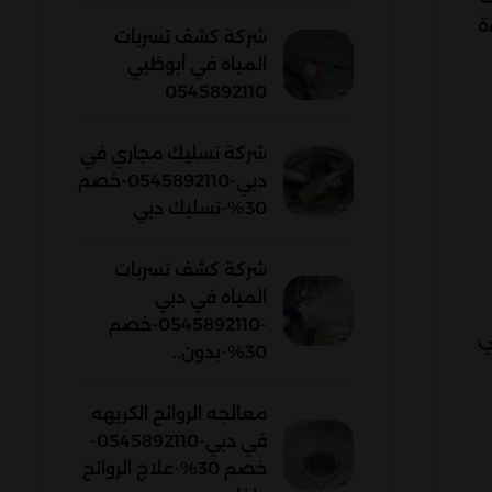
ة
شركة كشف تسربات
المياه في أبوظبي
0545892110
شركة تسليك مجاري في
دبي-0545892110-خصم
30%-تسليك دبي
شركة كشف تسربات
المياه في دبي
-0545892110-خصم
ي
30%-بدون..
معالجه الروائح الكريهه
في دبي-0545892110-
خصم 30%-علاج الروائح