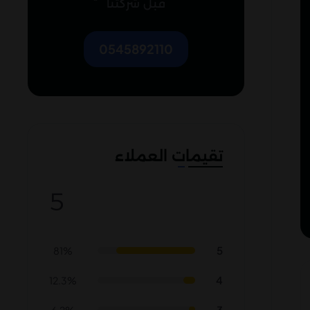
قبل شركتنا
0545892110
تقيمات العملاء
5
5
81%
4
12.3%
3