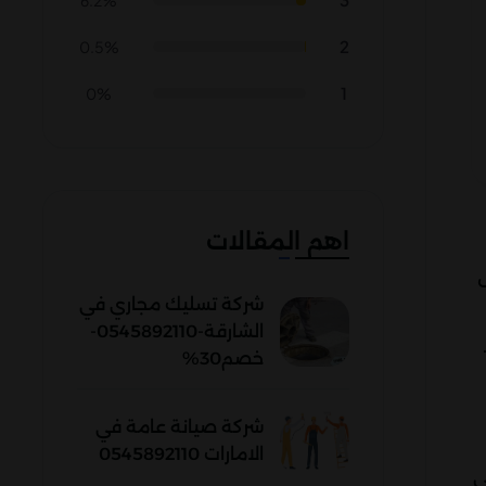
6.2%
2
0.5%
1
0%
اهم المقالات
شركة تسليك مجاري في
الشارقة-0545892110-
خصم30%
شركة صيانة عامة في
الامارات 0545892110
ى