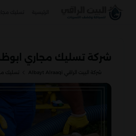
الرئيسية
تسليك مجا
شركة تسليك مجاري ابوظبي45892110
شركة البيت الراقي Albayt Alraaqi
تسليك مج