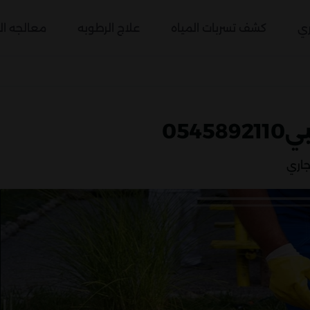
ري
كشف تسربات المياه
علاج الرطوبه
معالجه الر
05
اري