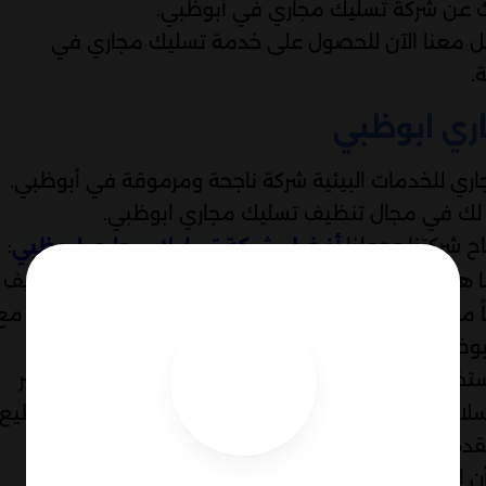
حث عن شركة تسليك مجاري في أبوظبي.
واصل معنا الآن للحصول على خدمة تسليك مجاري في
.
ري ابوظبي
جاري للخدمات البيئية شركة ناجحة ومرموقة في أبوظبي.
ة لك في مجال تنظيف تسليك مجاري ابوظبي.
ح شركتنا وجعلنا
:
أفضل شركة تسليك مجاري ابوظبي
ا هو العنصر الأساسي في نجاح شركتنا. نحن نعتز بتوظيف
ممتازاً. يتمتعون بالمعرفة والمهارات اللازمة للتعامل مع
وظبي بكفاءة ودقة عالية.
تخدام أحدث التقنيات والأدوات في عملنا. تنميز بتوفير
 وسلاسة. فمن خلال استخدام المعدات المتقدمة، نستطيع
دة بسهولة ونجاح.
أن احتياجاتك متنوعة ومختلفة. لذلك، نقدم مجموعة