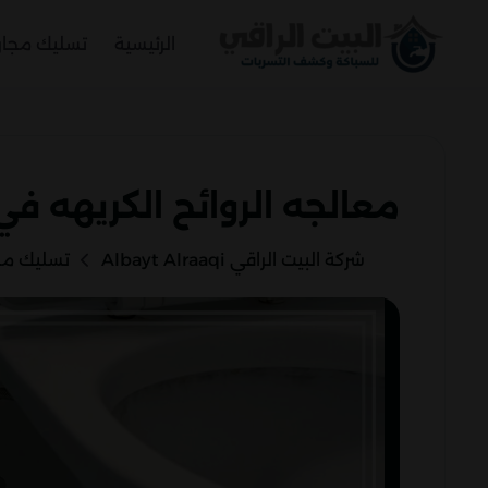
الرئيسية
تسليك مجا
معالجه الروائح الكريهه في
شركة البيت الراقي Albayt Alraaqi
تسليك مج