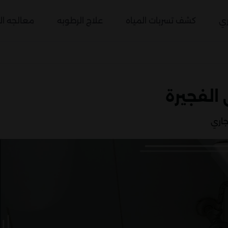
ري
كشف تسربات المياه
علاج الرطوبه
معالجه الر
 الفجيرة
اري