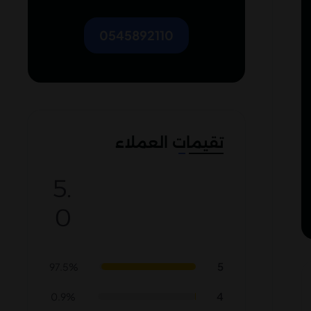
0545892110
تقيمات العملاء
5.
0
5
97.5%
4
0.9%