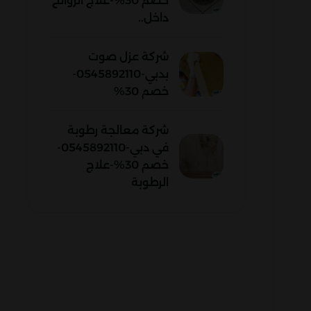
خصم 30%-علاج الروائح
داخل..
شركة عزل صوت
بدبي-0545892110-
خصم 30%
شركة معالجة رطوبة
في دبي-0545892110-
خصم 30%-علاج
الرطوبة