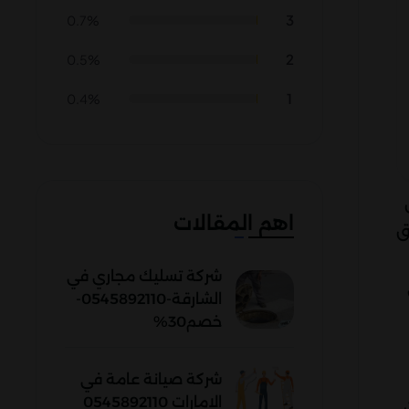
3
0.7%
2
0.5%
1
0.4%
اهم المقالات
ق
شركة تسليك مجاري في
الشارقة-0545892110-
خصم30%
شركة صيانة عامة في
الامارات 0545892110