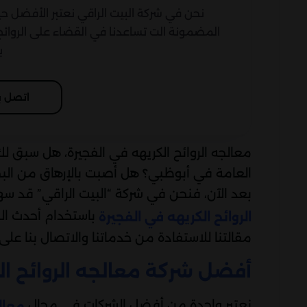
نحن في شركة البيت الراقي نعتبر الأفضل
المضمونة الت تساعدنا في القضاء على الروائح
ب
اتصل ب
معالجه الروائح الكريهه في الفجيرة، هل سبق ل
العامة في أبوظبي؟ هل أصبت بالإرهاق من البح
بعد الآن، فنحن في شركة “البيت الراقي” قد س
باستخدام أحدث الط
الروائح الكريهه في الفجيرة
مقالتنا للاستفادة من خدماتنا والاتصال بنا على 0545892110 للاستفسار عن عروضنا
أفضل شركة معالجه الروائح ال
نعتبر واحدة من أفضل الشركات في مجال
معالج