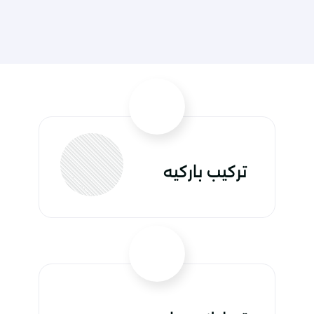
نحن في "البيت الراقي" للخدمات المنزلية نسعى جاهدين إلى
تحقيق عدة أهداف ترتكز على تلبية احتياجاتك وتقديم خدمات
متميزة في مجالات متنوعة. سنسلط الضوء على أهم
تسليك المجاري
الخدمات لك:
تهدف هذه الخدمة إلى
توفير حلول فعالة لتسليك المجاري وإزالة الانسدادات. نحن
نعتمد على تقنيات حديثة وأدوات متخصصة لضمان
استعادة سريان المياه بكفاءة وسرعة، مما يعزز أداء الأنظمة
معالجة
الصحية ويوفر بيئة نظيفة وصحية لمنازل عملائنا.
الروائح الكريهة
نقدم حلولًا شاملة لمعالجة الروائح
الكريهة في المنازل باستخدام تقنيات متقدمة لتحديد مصدر
تركيب باركيه
الروائح ومعالجتها بشكل فعّال. هدفنا هو تحسين جودة
الهواء في المنازل وتوفير بيئة نقية ومريحة لعملائنا.
كشف تسربات المياه
نسعى إلى توفير خدمات
كشف التسربات المائية بدقة وفعالية باستخدام تقنيات
متقدمة، مما يساهم في الحفاظ على موارد المياه وتجنب
عزل الأسطح
التلف الناتج عن التسربات.
نقدم خدمات
عزل فعّالة للأسطح بهدف الحفاظ على درجة حرارة مريحة
داخل المنازل وتقليل استهلاك الطاقة، وذلك باستخدام مواد