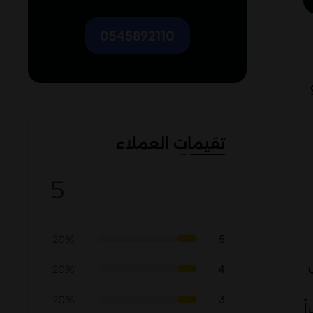
0545892110
تقيمات العملاء
5
5
20%
4
20%
3
20%
ً